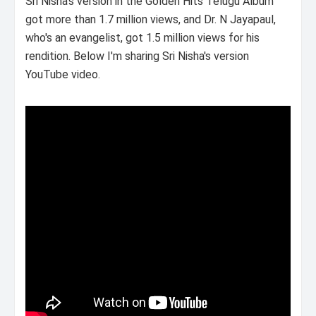
Sri Nisha's version in the Golden Hits Telugu Album
got more than 1.7 million views, and Dr. N Jayapaul,
who's an evangelist, got 1.5 million views for his
rendition. Below I'm sharing Sri Nisha's version
YouTube video.