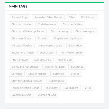
MAIN TAGS
Android Apps
Animated Bible Stories
Bible
Bill Johnson
Christian Movies
Christian News
Christian Videos
Christian Whatsapp Status
Christian songs
Christmas Apps
Christmas Songs
E-books
English Worship Songs
Hillsong Worship
Hindi worship songs
Inspiration
Inspirational video
Joel Osteen
Kim Walker Smith
Kris Vallotton
Lauren Daigle
Man of God
Online Biblical Studies
Passion for Lord
Scriptures
Sermons
Shyam Kishore
Software
Stories
Stuff for Spiritual Growth
Supernatural
Telugu Christian Songs
Testimony
Wallpapers
Wiki
Women in Music
Women of God