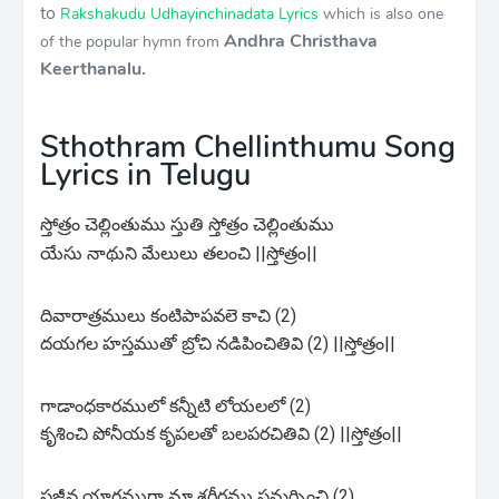
to
Rakshakudu Udhayinchinadata Lyrics
which is also one
Andhra Christhava
of the popular hymn from
Keerthanalu.
Sthothram Chellinthumu Song
Lyrics in Telugu
స్తోత్రం చెల్లింతుము స్తుతి స్తోత్రం చెల్లింతుము
యేసు నాథుని మేలులు తలంచి ||స్తోత్రం||
దివారాత్రములు కంటిపాపవలె కాచి (2)
దయగల హస్తముతో బ్రోచి నడిపించితివి (2) ||స్తోత్రం||
గాడాంధకారములో కన్నీటి లోయలలో (2)
కృశించి పోనీయక కృపలతో బలపరచితివి (2) ||స్తోత్రం||
సజీవ యాగముగా మా శరీరము సమర్పించి (2)