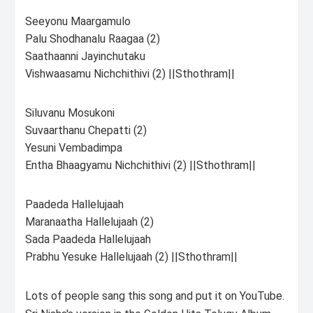
Seeyonu Maargamulo
Palu Shodhanalu Raagaa (2)
Saathaanni Jayinchutaku
Vishwaasamu Nichchithivi (2) ||Sthothram||
Siluvanu Mosukoni
Suvaarthanu Chepatti (2)
Yesuni Vembadimpa
Entha Bhaagyamu Nichchithivi (2) ||Sthothram||
Paadeda Hallelujaah
Maranaatha Hallelujaah (2)
Sada Paadeda Hallelujaah
Prabhu Yesuke Hallelujaah (2) ||Sthothram||
Lots of people sang this song and put it on YouTube.