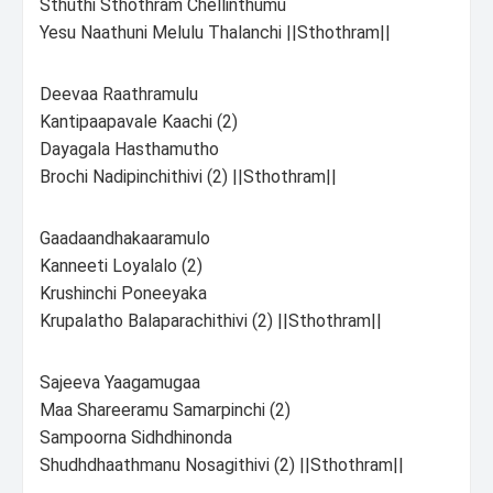
Sthuthi Sthothram Chellinthumu
Yesu Naathuni Melulu Thalanchi ||Sthothram||
Deevaa Raathramulu
Kantipaapavale Kaachi (2)
Dayagala Hasthamutho
Brochi Nadipinchithivi (2) ||Sthothram||
Gaadaandhakaaramulo
Kanneeti Loyalalo (2)
Krushinchi Poneeyaka
Krupalatho Balaparachithivi (2) ||Sthothram||
Sajeeva Yaagamugaa
Maa Shareeramu Samarpinchi (2)
Sampoorna Sidhdhinonda
Shudhdhaathmanu Nosagithivi (2) ||Sthothram||